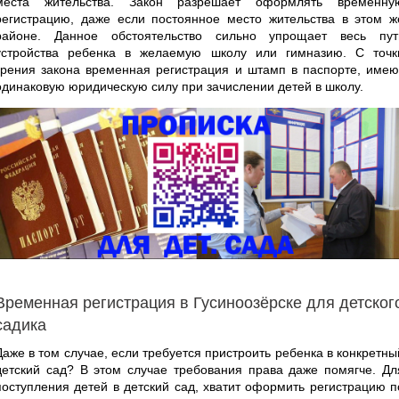
места жительства. Закон разрешает оформлять временну
регистрацию, даже если постоянное место жительства в этом ж
районе. Данное обстоятельство сильно упрощает весь пут
устройства ребенка в желаемую школу или гимназию. С точк
зрения закона временная регистрация и штамп в паспорте, имею
одинаковую юридическую силу при зачислении детей в школу.
Временная регистрация в Гусиноозёрске для детског
садика
Даже в том случае, если требуется пристроить ребенка в конкретны
детский сад? В этом случае требования права даже помягче. Дл
поступления детей в детский сад, хватит оформить регистрацию п