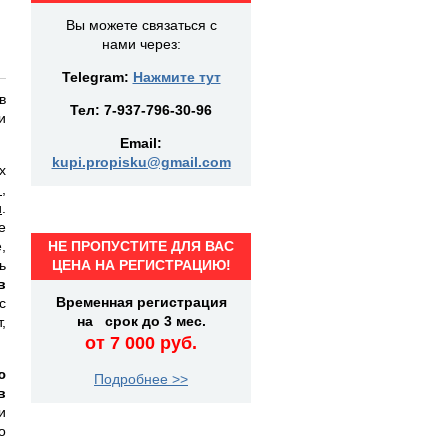
Вы можете связаться с
нами через:
Telegram:
Нажмите тут
в
Тел:
7-937-796-30-96
и
Email:
kupi.propisku@gmail.com
х
,
и
.
е
,
НЕ ПРОПУСТИТЕ ДЛЯ ВАС
ь
ЦЕНА НА РЕГИСТРАЦИЮ!
в
Временная регистрация
с
на срок до 3 мес.
,
от 7 000 руб.
ю
Подробнее >>
в
и
о